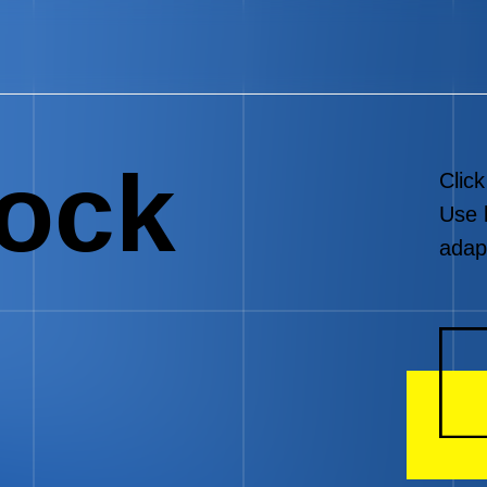
Latviešu
English
Eesti
lock
Click
Use 
adapt
02
03
Студентам
05