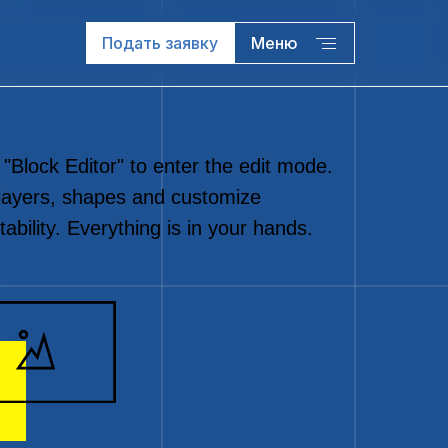
Подать заявку
Меню
 "Block Editor" to enter the edit mode.
layers, shapes and customize
ability. Everything is in your hands.
07