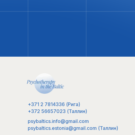
Партнер
ступающим
Блог
+371 2 7814336
(Рига)
+372 56657023
(Таллин)
psybaltics.info@gmail.com
psybaltics.estonia@gmail.com
(Таллин)