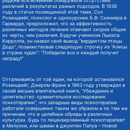
редким исключением обнаружили отсутствие
различий в результатах разных подходов. В 1936
году в статье посвященной этой теме, Сол
Розенцвейг, психолог и однокурсник Б.Ф. Скиннера в
Гарварде, предположил, что за эффективность
различных методов лечения отвечают скорее общие
их черты, чем различия. Будучи учеником Льюиса
Кэрролла, он назвал свой вывод “вердиктом птицы
Додо”, позаимствовав следующую строчку из “Алисы
в стране чудес”: “Победили все и каждый получит
награду!”
Отталкиваясь от той идеи, на которой остановился
Розенцвейг, Джером Франк в 1963 году утверждал в
своей весьма влиятельной книге, “Убеждение и
целительство: сравнительное исследование
психотерапии”, что западные виды психотерапии
работали совершенно таким же образом и по тем же
причинам, что и целебные обряды в различных
культурах. Будь то лицензированный психотерапевт
в Милуоки, или шаман в джунглях Папуа – Новой