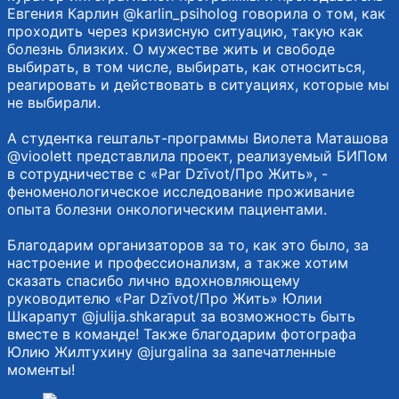
Евгения Карлин @karlin_psiholog говорила о том, как
проходить через кризисную ситуацию, такую как
болезнь близких. О мужестве жить и свободе
выбирать, в том числе, выбирать, как относиться,
реагировать и действовать в ситуациях, которые мы
не выбирали.
А студентка гештальт-программы Виолета Маташова
@vioolett представлила проект, реализуемый БИПом
в сотрудничестве с «Par Dzīvot/Про Жить», -
феноменологическое исследование проживание
опыта болезни онкологическим пациентами.
Благодарим организаторов за то, как это было, за
настроение и профессионализм, а также хотим
сказать спасибо лично вдохновляющему
руководителю «Par Dzīvot/Про Жить» Юлии
Шкарапут @julija.shkaraput за возможность быть
вместе в команде! Также благодарим фотографа
Юлию Жилтухину @jurgalina за запечатленные
моменты!