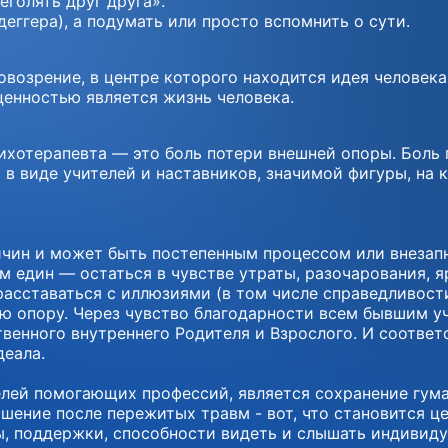
голять друг друга».
еггера), а подумать или просто вспомнить о сути.
овозрение, в центре которого находится идея человек
ценностью является жизнь человека.
психотерапевта — это боль потери внешней опоры. Бол
 в виде учителей и наставников, значимой фигуры, на
чин и может быть постепенным процессом или внезап
 един — остаться в чувстве утраты, разочарования, яр
 расставаться с иллюзиями (в том числе справедливост
ю опору. Через чувство благодарности всем бывшим уч
твенного внутреннего Родителя и Взрослого. И соответ
деала.
елей помогающих профессий, является сохранение гум
шение после пережитых травм - вот, что становится це
ы, поддержки, способности видеть и слышать индивиду