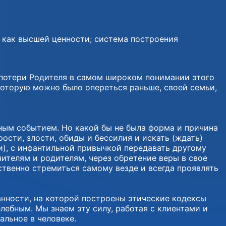
а как высшей ценности; система построения
ь потери Родителя в самом широком понимании этого
 которую можно было опереться раньше, своей семьи,
ным событием. Но какой бы не была форма и причина
ости, злости, обиды и бессилия и искать (ждать)
и), с инфантильной привычкой передавать другому
ителям и родителям, через обретение веры в свое
ственно стремиться самому везде и всегда проявлять
анности, на которой построены этические кодексы
лебным. Мы знаем эту силу, работая с клиентами и
альное в человеке.