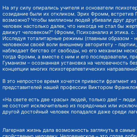
На эту силу опирались учителя и основатели психотер
созидание были их откликом. Эрих Фромм, встретив П
возможно? Чтобы миллионы людей убивали друг друг
человек настолько далек, что никогда не стал бы жер
движут человеком?" (Фромм, Психоанализ и этика. с. 
Исследуя тоталитарные режимы (главным образом - н
человеком своей воли внешнему авторитету - партии
наблюдает бегство от свободы, но его механизм неско
тогда Фромм, а вместе с ним и его последователи, п
Гуманизм – осознанная установка на человечность бе
концепции многих психотерапевтических направлений
В это непростое время хочется привести фрагмент из
представителей нашей профессии Виктором Франкло
«На свете есть две «расы» людей, только две! – люд
не состоит исключительно из порядочных или исключи
другой достойный человек попадался даже среди лаг
Лагерная жизнь дала возможность заглянуть в самые г
свойственно человеку. Человеческое – это сплав добр