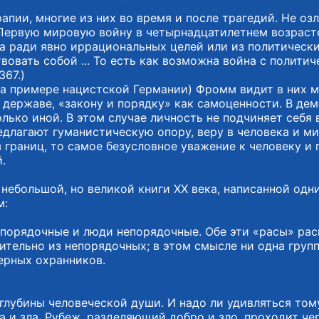
апии, многие из них во время и после трагедий. Не оз
ервую мировую войну в четырнадцатилетнем возрасте, 
а ради явно иррациональных целей или из политическ
твовать собой ... То есть как возможна война с полити
367.)
а примере нацистской Германии) Фромм видит в них м
, державе, «закону и порядку» как самоценности. В д
лько иной. В этом случае личность не подчиняет себя 
редлагают гуманистическую опору, веру в человека и м
з границ, то самое безусловное уважение к человеку и
.
 небольшой, но великой книги XX века, написанной од
м:
и порядочные и люди непорядочные. Обе эти «расы» рас
тельно из непорядочных; в этом смысле ни одна группа
ерных охранников.
лубины человеческой души. И надо ли удивляться тому,
а и зла. Рубеж, разделяющий добро и зло, проходит че