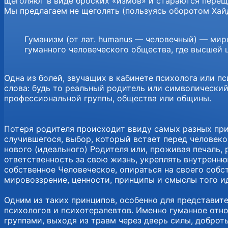
щеголяют в виде броских «измов» и стараются переще
Мы предлагаем не щеголять (пользуясь оборотом Хайд
Гуманизм (от лат. humanus — человечный) — мир
гуманного человеческого общества, где высшей 
Одна из болей, звучащих в кабинете психолога или 
слова: будь то реальный родитель или символический
профессиональной группы, общества или общины.
Потеря родителя происходит ввиду самых разных при
случившегося, выбор, который встает перед человеком
нового (идеального) Родителя или, проживая печаль,
ответственность за свою жизнь, укреплять внутренню
собственное Человеческое, опираться на своего собс
мировоззрение, ценности, принципы и смыслы того и
Одним из таких принципов, особенно для представит
психологов и психотерапевтов. Именно гуманное отно
группами, выходя из травм через дверь силы, доброт