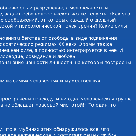
лобленность и разрушение, а человечность и
задает себе вопрос несколько лет спустя: «Как это
их соображений, от которых каждый отдельный
ческой и психологической точек зрения? Какие силы
еханизм бегства от свободы в виде подчинения
емократических режимах ХХ века Фромм также
внешней силе, а полностью интегрируется в нее. И
илосердие, созидание и любовь.
 признание ценности личности, на котором построены
ним из самых человечных и мужественных
пространены повсюду, и ни одна человеческая группа
 не обладает «расовой чистотой!» То один, то
 что в глубинах этих обнаружилось все, что
рез все человеческое и достигает самых глубин