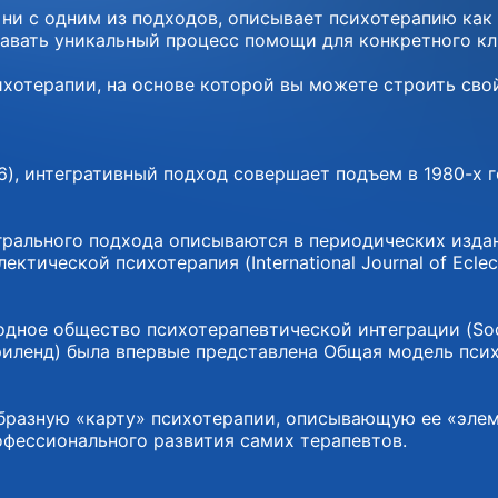
ни с одним из подходов, описывает психотерапию как
давать уникальный процесс помощи для конкретного кл
ихотерапии, на основе которой вы можете строить сво
6), интегративный подход совершает подъем в 1980-х г
грального подхода описываются в периодических изда
ектической психотерапия (International Journal of Ecl
ое общество психотерапевтической интеграции (Society 
ленд) была впервые представлена Общая модель психоте
бразную «карту» психотерапии, описывающую ее «элем
офессионального развития самих терапевтов.