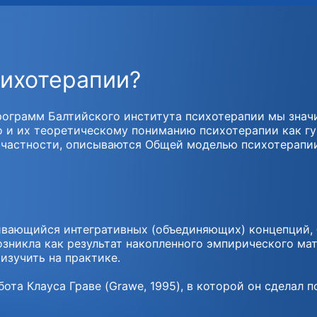
сихотерапии?
рограмм Балтийского института психотерапии мы знач
 и их теоретическому пониманию психотерапии как гу
в частности, описываются Общей моделью психотерапи
вивающийся интегративных (объединяющих) концепций
 возникла как результат накопленного эмпирического ма
изучить на практике.
та Клауса Граве (Grawe, 1995), в которой он сделал 