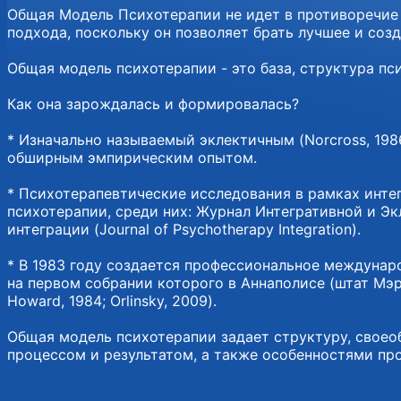
Общая Модель Психотерапии не идет в противоречие 
подхода, поскольку он позволяет брать лучшее и соз
Общая модель психотерапии - это база, структура пс
Как она з арождалась и формировалась?
* Изначально называемый эклектичным (Norcross, 198
обширным эмпирическим опытом.
* Психотерапевтические исследования в рамках инте
психотерапии, среди них: Журнал Интегративной и Экл
интеграции (Journal of Psychotherapy Integration).
* В 1983 году создается профессиональное международн
на первом собрании которого в Аннаполисе (штат Мэри
Howard, 1984; Orlinsky, 2009).
Общая модель психотерапии задает структуру, своео
процессом и результатом, а также особенностями пр