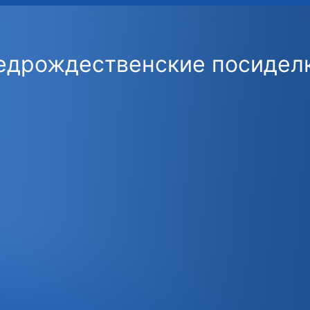
едрождественские посидел