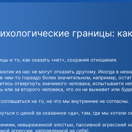
ихологические границы: как 
цы и то, как сказать «нет», сохраняя отношения.
огие из нас не могут отказать другому. Иногда в незн
 в чем-то гораздо более значительном, например, остат
боитесь отвергнуть значимого человака, испытываете н
ь или за второго человека, что он не выживет или буд
соглашаться на то, на что мы внутреннее не согласны.
ться с ценой за сказанное «да», там, где мы хотели ск
нием, невыраженной злостью, пассивной агрессией на 
ой агрессии, направленной на себя).