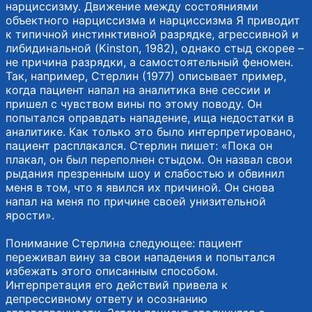
нарциссизму. Движение между состояниями
объектного нарциссизма и нарциссизма Я приводит
к типичной инстинктивной разрядке, агрессивной и
либидинальной (Kinston, 1982), однако стыд скорее –
не причина разрядки, а самостоятельный феномен.
Так, например, Стерлин (1977) описывает пример,
когда пациент напал на аналитика вне сессии и
пришел с чувством вины по этому поводу. Он
попытался оправдать нападение, ища недостатки в
аналитике. Как только это было интерпретировано,
пациент расплакался. Стерлин пишет: «Пока он
плакал, он был переполнен стыдом. Он назвал свои
рыдания презренным шоу и слабостью и обвинил
меня в том, что я явился их причиной. Он снова
напал на меня по причине своей унизительной
ярости».
Понимание Стерлина следующее: пациент
переживал вину за свои нападения и попытался
избежать этого описанным способом.
Интерпретация его действий привела к
депрессивному ответу и осознанию