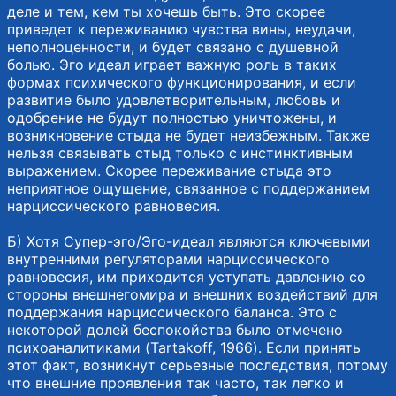
деле и тем, кем ты хочешь быть. Это скорее
приведет к переживанию чувства вины, неудачи,
неполноценности, и будет связано с душевной
болью. Эго идеал играет важную роль в таких
формах психического функционирования, и если
развитие было удовлетворительным, любовь и
одобрение не будут полностью уничтожены, и
возникновение стыда не будет неизбежным. Также
нельзя связывать стыд только с инстинктивным
выражением. Скорее переживание стыда это
неприятное ощущение, связанное с поддержанием
нарциссического равновесия.
Б) Хотя Супер-эго/Эго-идеал являются ключевыми
внутренними регуляторами нарциссического
равновесия, им приходится уступать давлению со
стороны внешнегомира и внешних воздействий для
поддержания нарциссического баланса. Это с
некоторой долей беспокойства было отмечено
психоаналитиками (Tartakoff, 1966). Если принять
этот факт, возникнут серьезные последствия, потому
что внешние проявления так часто, так легко и