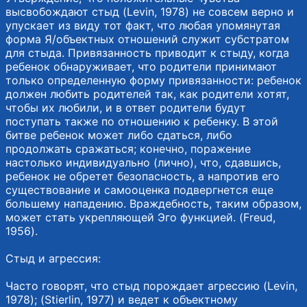
высвобождают стыд (Levin, 1978) не совсем верно и
упускает из виду тот факт, что любая упомянутая
форма Я/объектных отношений служит субстратом
для стыда. Привязанность приводит к стыду, когда
ребенок обнаруживает, что родители принимают
только определенную форму привязанности: ребенок
должен любить родителей так, как родители хотят,
чтобы их любили, и в ответ родители будут
поступать также по отношению к ребенку. В этой
битве ребенок может либо сдаться, либо
продолжать сражаться; конечно, поражение
настолько индивидуально (лично), что, сдавшись,
ребенок не обретет безопасность, а напротив его
существование и самооценка подвергнется еще
большему нападению. Враждебность, таким образом,
может стать укрепляющей Эго функцией. (Freud,
1956).
Стыд и агрессия:
Часто говорят, что стыд порождает агрессию (Levin,
1978); (Stierlin, 1977) и ведет к объектному