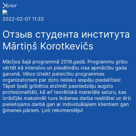
Блог
2022-02-07 11:33
Отзыв студента института
Mārtiņš Korotkevičs
Mācījos šajā programmā 2019.gadā. Programmu gribu
vērtēt kā intensīvu un piesātinātu visa apmācību gada
garumā. Vēlos izteikt pateicību programmas
organizatoriem par doto lielisko iespēju piedalīties!
Tāpat īpaši gribētos atzīmēt pasniedzēju augsto
profesionalitāti, kā arī teorētiskā materiāla saturu, kas
izrādījās maksimāli tuvs ikdienas darba realitātei un ērti
pielietojams darbā gan ar individuālajiem klientiem gan
ģimenes pāriem. Ļoti rekomendēju!