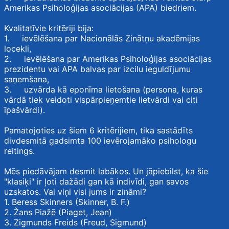
Amerikas Psiholoģijas asociācijas (APA) biedriem.
Kvalitatīvie kritēriji bija:
1. ievēlēšana par Nacionālās Zinātņu akadēmijas
locekli,
2. ievēlēšana par Amerikas Psiholoģijas asociācijas
prezidentu vai APA balvas par izcilu ieguldījumu
saņemšana,
3. uzvārda kā eponīma lietošana (persona, kuras
vārdā tiek veidoti vispārpieņemtie lietvārdi vai citi
īpašvārdi).
Pamatojoties uz šiem 6 kritērijiem, tika sastādīts
divdesmitā gadsimta 100 ievērojamāko psihologu
reitings.
Mēs piedāvājam desmit labākos. Un jāpiebilst, ka šie
"klasiķi" ir ļoti dažādi gan kā indivīdi, gan savos
uzskatos. Vai viņi visi jums ir zināmi?
1. Beress Skinners (Skinner, B. F.)
2. Žans Piažē (Piaget, Jean)
3. Zigmunds Freids (Freud, Sigmund)