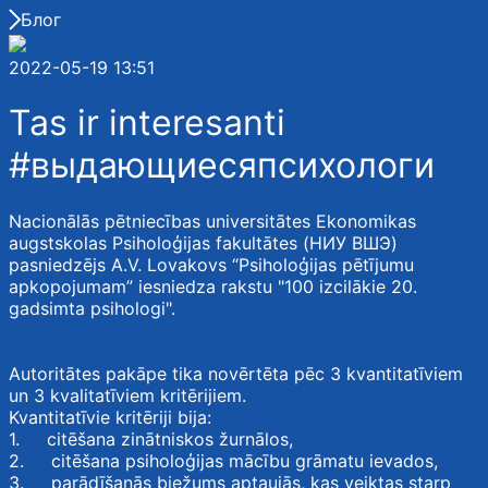
Блог
2022-05-19 13:51
Tas ir interesanti
#выдающиесяпсихологи
Nacionālās pētniecības universitātes Ekonomikas
augstskolas Psiholoģijas fakultātes (НИУ ВШЭ)
pasniedzējs A.V. Lovakovs “Psiholoģijas pētījumu
apkopojumam” iesniedza rakstu "100 izcilākie 20.
gadsimta psihologi".
Autoritātes pakāpe tika novērtēta pēc 3 kvantitatīviem
un 3 kvalitatīviem kritērijiem.
Kvantitatīvie kritēriji bija:
1. citēšana zinātniskos žurnālos,
2. citēšana psiholoģijas mācību grāmatu ievados,
3. parādīšanās biežums aptaujās, kas veiktas starp